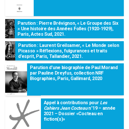
Parution : Pierre Brévignon, « Le Groupe des Six
» Une histoire des Années Folles (1920-1929),
Paris, Actes Sud, 2021.
Parution : Laurent Greilsamer, « Le Monde selon
Picasso » Réflexions, fulgurances et traits
d’esprit, Paris, Tallandier, 2021.
Parution d’une biographie de Paul Morand
par Pauline Dreyfus, collection NRF
Biographies, Paris, Gallimard, 2020
Appel à contributions pour
Les
Cahiers Jean Cocteau
n°19 – année
2021 – Dossier «Cocteau en
fiction(s)»