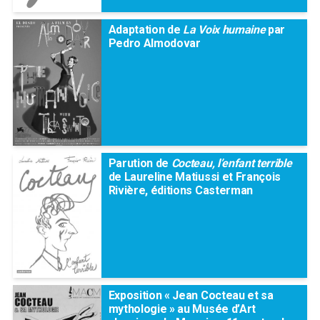
Adaptation de
La Voix humaine
par
Pedro Almodovar
Parution de
Cocteau, l’enfant terrible
de Laureline Matiussi et François
Rivière, éditions Casterman
Exposition « Jean Cocteau et sa
mythologie » au Musée d’Art