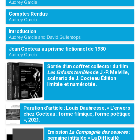
Audrey Garcia
Comptes Rendus
Audrey Garcia
Introduction
Audrey Garcia and David Gullentops
Jean Cocteau au prisme fictionnel de 1930
Audrey Garcia
Sortie d’un coffret collector du film
Les Enfants terribles
de J.-P. Melville,
scénario de J. Cocteau Édition
limitée et numérotée.
Parution d’article : Louis Daubresse, « L’envers
chez Cocteau : forme filmique, forme poétique
», 2021.
Emission
La Compagnie des oeuvres
:
semaine intitulée « La Difficulté