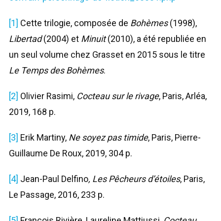
[1]
Cette trilogie, composée de
Bohèmes
(1998),
Libertad
(2004) et
Minuit
(2010), a été republiée en
un seul volume chez Grasset en 2015 sous le titre
Le Temps des Bohèmes
.
[2]
Olivier Rasimi,
Cocteau sur le rivage
, Paris, Arléa,
2019, 168 p.
[3]
Erik Martiny,
Ne soyez pas timide
, Paris, Pierre-
Guillaume De Roux, 2019, 304 p.
[4]
Jean-Paul Delfino
, Les Pêcheurs d’étoiles
, Paris,
Le Passage, 2016, 233 p.
[5]
François Rivière, Laureline Mattiussi,
Cocteau,