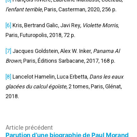
l’enfant terrible
, Paris, Casterman, 2020, 256 p.
[6]
Kris, Bertrand Galic, Javi Rey,
Violette Morris
,
Paris, Futuropolis, 2018, 72 p.
[7]
Jacques Goldstein, Alex W. Inker,
Panama Al
Brown
, Paris, Éditions Sarbacane, 2017, 168 p.
[8]
Lancelot Hamelin, Luca Erbetta,
Dans les eaux
glacées du calcul égoïste
, 2 tomes, Paris, Glénat,
2018.
Navigation
Article
Article précédent
Parution d’une biographie de Paul Morand
précédent :