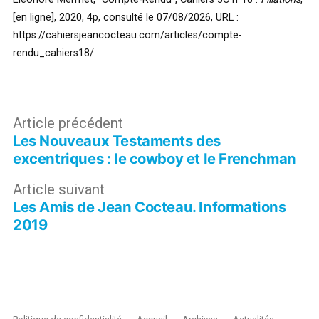
[en ligne], 2020, 4p, consulté le 07/08/2026,
URL :
https://cahiersjeancocteau.com/articles/compte-
rendu_cahiers18/
Navigation
Article
Article précédent
Les Nouveaux Testaments des
précédent :
de
excentriques : le cowboy et le Frenchman
l’article
Article
Article suivant
Les Amis de Jean Cocteau. Informations
suivant :
2019