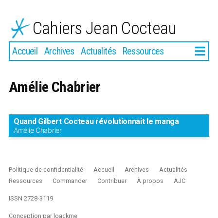
Aller
au
Cahiers Jean Cocteau
contenu
Plus
Accueil
Archives
Actualités
Ressources
Amélie Chabrier
Quand Gilbert Cocteau révolutionnait le manga
Amélie Chabrier
Politique de confidentialité
Accueil
Archives
Actualités
Ressources
Commander
Contribuer
À propos
AJC
ISSN 2728-3119
Conception par
loackme