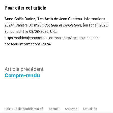
Pour citer cet article
Anne-Gaële Duriez, "Les Amis de Jean Cocteau. Informations
2024", Cahiers JC n°23 :
Cocteau et l’Angleterre
, [en ligne], 2025,
3p, consulté le 08/08/2026,
URL :
https://cahiersjeancocteau.com/articles/les-amis-de-jean-
cocteau-informations-2024/
Navigation
Article
Article précédent
Compte-rendu
précédent :
de
l’article
Politique de confidentialité
Accueil
Archives
Actualités