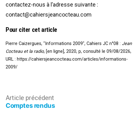
contactez-nous à l’adresse suivante :
contact@cahiersjeancocteau.com
Pour citer cet article
Pierre Caizergues, "Informations 2009", Cahiers JC n°08 :
Jean
Cocteau et la radio
, [en ligne], 2020, p, consulté le 09/08/2026,
URL :
https://cahiersjeancocteau.com/articles/informations-
2009/
Navigation
Article
Article précédent
Comptes rendus
précédent :
de
l’article