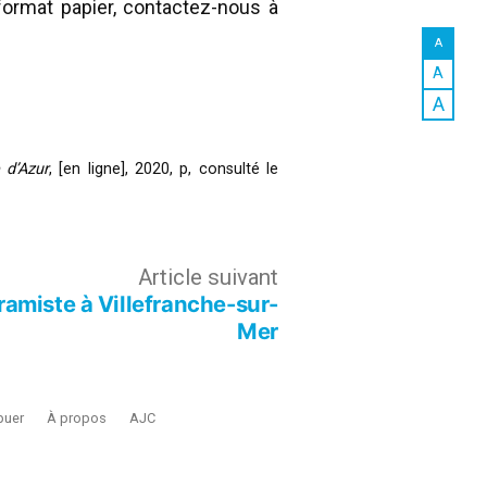
ormat papier, contactez-nous à
A
A
A
 d’Azur
, [en ligne], 2020, p, consulté le
Article
Article suivant
amiste à Villefranche-sur-
suivant :
Mer
buer
À propos
AJC