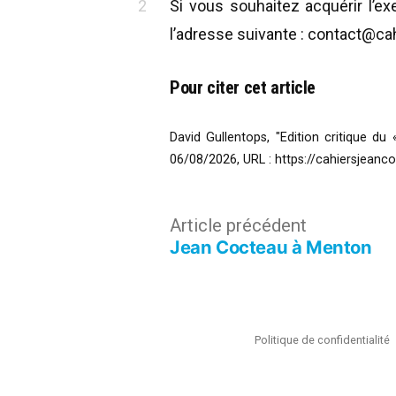
Si vous souhaitez acquérir l’
l’adresse suivante : contact@c
Pour citer cet article
David Gullentops, "Edition critique du
06/08/2026,
URL :
https://cahiersjeanco
Navigation
Article
Article précédent
Jean Cocteau à Menton
précédent :
de
l’article
Politique de confidentialité