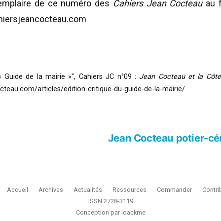
exemplaire de ce numéro des
Cahiers Jean Cocteau
au f
ahiersjeancocteau.com
 « Guide de la mairie »", Cahiers JC n°09 :
Jean Cocteau et la Côte
cteau.com/articles/edition-critique-du-guide-de-la-mairie/
Jean Cocteau potier-cér
Accueil
Archives
Actualités
Ressources
Commander
Contri
ISSN 2728-3119
Conception par
loackme