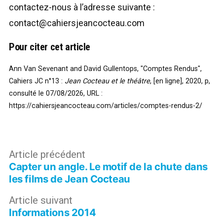
contactez-nous à l’adresse suivante :
contact@cahiersjeancocteau.com
Pour citer cet article
Ann Van Sevenant and David Gullentops, "Comptes Rendus",
Cahiers JC n°13 :
Jean Cocteau et le théâtre
, [en ligne], 2020, p,
consulté le 07/08/2026,
URL :
https://cahiersjeancocteau.com/articles/comptes-rendus-2/
Navigation
Article
Article précédent
Capter un angle. Le motif de la chute dans
précédent :
de
les films de Jean Cocteau
l’article
Article
Article suivant
Informations 2014
suivant :