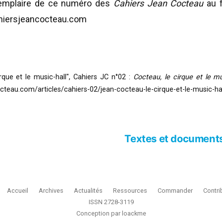
exemplaire de ce numéro des
Cahiers Jean Cocteau
au f
ahiersjeancocteau.com
rque et le music-hall", Cahiers JC n°02 :
Cocteau, le cirque et le mu
octeau.com/articles/cahiers-02/jean-cocteau-le-cirque-et-le-music-hal
Textes et documents 
Accueil
Archives
Actualités
Ressources
Commander
Contri
ISSN 2728-3119
Conception par
loackme