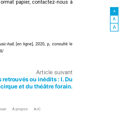
ormat papier, contactez-nous à
A
A
A
sic-hall
, [en ligne], 2020, p, consulté le
l/
Article
Article suivant
retrouvés ou inédits : I. Du
suivant :
cirque et du théâtre forain.
buer
À propos
AJC