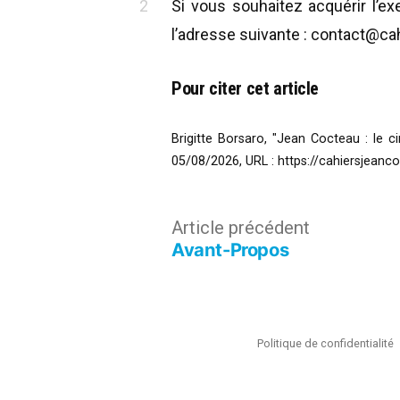
Si vous souhaitez acquérir l’
l’adresse suivante : contact@c
Pour citer cet article
Brigitte Borsaro, "Jean Cocteau : le ci
05/08/2026,
URL :
https://cahiersjeanc
Navigation
Article
Article précédent
Avant-Propos
précédent :
de
l’article
Politique de confidentialité