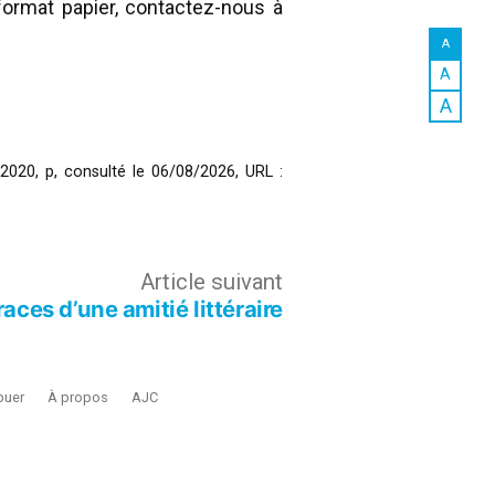
ormat papier, contactez-nous à
A
A
A
], 2020, p, consulté le 06/08/2026,
URL :
Article
Article suivant
aces d’une amitié littéraire
suivant :
buer
À propos
AJC