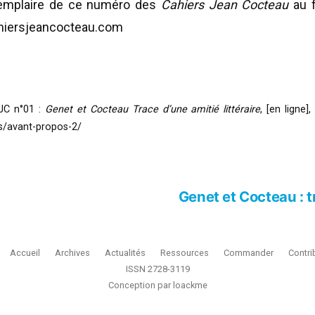
exemplaire de ce numéro des
Cahiers Jean Cocteau
au f
ahiersjeancocteau.com
 JC n°01 :
Genet et Cocteau Trace d’une amitié littéraire
, [en ligne
es/avant-propos-2/
Genet et Cocteau : tr
Accueil
Archives
Actualités
Ressources
Commander
Contri
ISSN 2728-3119
Conception par
loackme