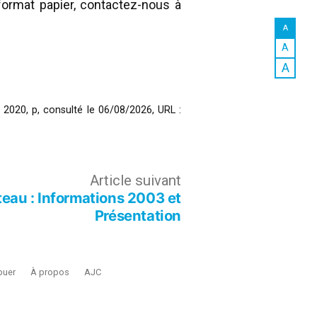
ormat papier, contactez-nous à
A
A
A
], 2020, p, consulté le 06/08/2026,
URL :
Article
Article suivant
eau : Informations 2003 et
suivant :
Présentation
buer
À propos
AJC