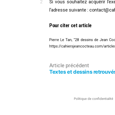
Si vous souhaitez acquérir l’
l’adresse suivante : contact@c
Pour citer cet article
Pierre Le Tan, "28 dessins de Jean Co
https://cahiersjeancocteau.com/articl
Navigation
Article
Article précédent
Textes et dessins retrouvé
précédent :
de
l’article
Politique de confidentialité