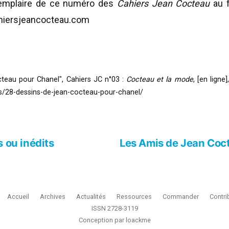
exemplaire de ce numéro des
Cahiers Jean Cocteau
au f
ahiersjeancocteau.com
cteau pour Chanel", Cahiers JC n°03 :
Cocteau et la mode
, [en ligne
es/28-dessins-de-jean-cocteau-pour-chanel/
s ou inédits
Les Amis de Jean Coct
Accueil
Archives
Actualités
Ressources
Commander
Contri
ISSN 2728-3119
Conception par
loackme