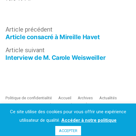
Navigation
Article
Article précédent
Article consacré à Mireille Havet
précédent :
de
Article
Article suivant
l’article
Interview de M. Carole Weisweiller
suivant :
Politique de confidentialité
Accueil
Archives
Actualités
Ressources
Commander
Contribuer
À propos
AJC
Ce site utilise des cookies pour vous offrir une expérience
ISSN 2728-3119
utilisateur de qualité.
Accéder à notre politique
Conception par
loackme
ACCEPTER