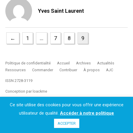
Yves Saint Laurent
←
1
…
7
8
9
Politique de confidentialité
Accueil
Archives
Actualités
Ressources
Commander
Contribuer
À propos
AJC
ISSN 2728-3119
Conception par
loackme
Ce site utilise des cookies pour vous offrir une expérience
utilisateur de qualité.
Accéder à notre politique
ACCEPTER